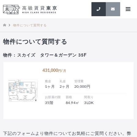
検索
物件について質問する
物件について質問する
物件 : スカイズ タワー＆ガーデン 35F
431,000
円/月
敷金
礼金
管理費
1ヶ月
2ヶ月
20,000円
お部屋の階
面積
間取り
35階
84.94㎡
3LDK
下記のフォームより物件についてお気軽にご質問ください。弊