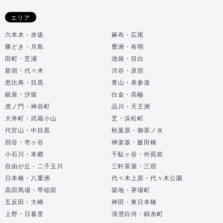
エリア
六本木・赤坂
麻布・広尾
勝どき・月島
豊洲・有明
田町・芝浦
池袋・目白
新宿・代々木
渋谷・原宿
恵比寿・目黒
青山・表参道
銀座・汐留
白金・高輪
虎ノ門・神谷町
品川・天王洲
大井町・武蔵小山
芝・浜松町
代官山・中目黒
秋葉原・御茶ノ水
四谷・市ヶ谷
神楽坂・飯田橋
小石川・本郷
千駄ヶ谷・外苑前
自由が丘・二子玉川
三軒茶屋・三宿
日本橋・八重洲
代々木上原・代々木公園
高田馬場・早稲田
築地・茅場町
五反田・大崎
神田・東日本橋
上野・日暮里
清澄白河・錦糸町