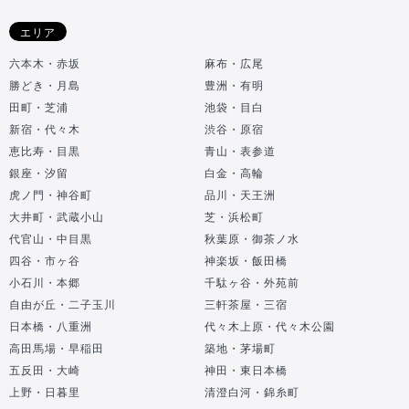
エリア
六本木・赤坂
麻布・広尾
勝どき・月島
豊洲・有明
田町・芝浦
池袋・目白
新宿・代々木
渋谷・原宿
恵比寿・目黒
青山・表参道
銀座・汐留
白金・高輪
虎ノ門・神谷町
品川・天王洲
大井町・武蔵小山
芝・浜松町
代官山・中目黒
秋葉原・御茶ノ水
四谷・市ヶ谷
神楽坂・飯田橋
小石川・本郷
千駄ヶ谷・外苑前
自由が丘・二子玉川
三軒茶屋・三宿
日本橋・八重洲
代々木上原・代々木公園
高田馬場・早稲田
築地・茅場町
五反田・大崎
神田・東日本橋
上野・日暮里
清澄白河・錦糸町