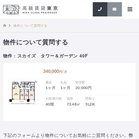
検索
物件について質問する
物件について質問する
物件 : スカイズ タワー＆ガーデン 40F
340,000
円/月
敷金
礼金
管理費
1ヶ月
1ヶ月
20,000円
お部屋の階
面積
間取り
40階
73.48㎡
3LDK
下記のフォームより物件についてお気軽にご質問ください。弊