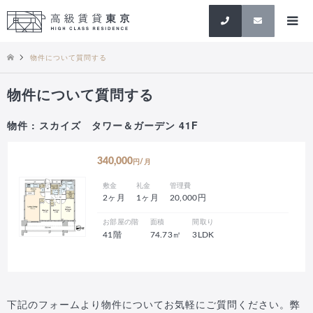
検索
物件について質問する
物件について質問する
物件 : スカイズ タワー＆ガーデン 41F
340,000
円/月
敷金
礼金
管理費
2ヶ月
1ヶ月
20,000円
お部屋の階
面積
間取り
41階
74.73㎡
3LDK
下記のフォームより物件についてお気軽にご質問ください。弊