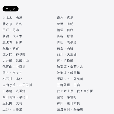
エリア
六本木・赤坂
麻布・広尾
勝どき・月島
豊洲・有明
田町・芝浦
池袋・目白
新宿・代々木
渋谷・原宿
恵比寿・目黒
青山・表参道
銀座・汐留
白金・高輪
虎ノ門・神谷町
品川・天王洲
大井町・武蔵小山
芝・浜松町
代官山・中目黒
秋葉原・御茶ノ水
四谷・市ヶ谷
神楽坂・飯田橋
小石川・本郷
千駄ヶ谷・外苑前
自由が丘・二子玉川
三軒茶屋・三宿
日本橋・八重洲
代々木上原・代々木公園
高田馬場・早稲田
築地・茅場町
五反田・大崎
神田・東日本橋
上野・日暮里
清澄白河・錦糸町