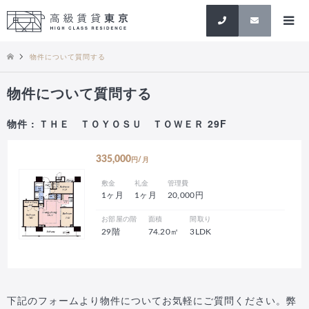
検索
物件について質問する
物件について質問する
物件 : ＴＨＥ ＴＯＹＯＳＵ ＴＯＷＥＲ 29F
335,000
円/月
敷金
礼金
管理費
1ヶ月
1ヶ月
20,000円
お部屋の階
面積
間取り
29階
74.20㎡
3LDK
下記のフォームより物件についてお気軽にご質問ください。弊