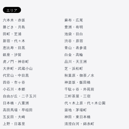
エリア
六本木・赤坂
麻布・広尾
勝どき・月島
豊洲・有明
田町・芝浦
池袋・目白
新宿・代々木
渋谷・原宿
恵比寿・目黒
青山・表参道
銀座・汐留
白金・高輪
虎ノ門・神谷町
品川・天王洲
大井町・武蔵小山
芝・浜松町
代官山・中目黒
秋葉原・御茶ノ水
四谷・市ヶ谷
神楽坂・飯田橋
小石川・本郷
千駄ヶ谷・外苑前
自由が丘・二子玉川
三軒茶屋・三宿
日本橋・八重洲
代々木上原・代々木公園
高田馬場・早稲田
築地・茅場町
五反田・大崎
神田・東日本橋
上野・日暮里
清澄白河・錦糸町