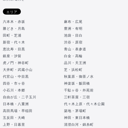
エリア
六本木・赤坂
麻布・広尾
勝どき・月島
豊洲・有明
田町・芝浦
池袋・目白
新宿・代々木
渋谷・原宿
恵比寿・目黒
青山・表参道
銀座・汐留
白金・高輪
虎ノ門・神谷町
品川・天王洲
大井町・武蔵小山
芝・浜松町
代官山・中目黒
秋葉原・御茶ノ水
四谷・市ヶ谷
神楽坂・飯田橋
小石川・本郷
千駄ヶ谷・外苑前
自由が丘・二子玉川
三軒茶屋・三宿
日本橋・八重洲
代々木上原・代々木公園
高田馬場・早稲田
築地・茅場町
五反田・大崎
神田・東日本橋
上野・日暮里
清澄白河・錦糸町