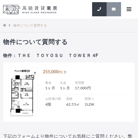
検索
物件について質問する
物件について質問する
物件 : ＴＨＥ ＴＯＹＯＳＵ ＴＯＷＥＲ 4F
255,000
円/月
敷金
礼金
管理費
1ヶ月
1ヶ月
17,000円
お部屋の階
面積
間取り
4階
62.55㎡
2LDK
下記のフォームより物件についてお気軽にご質問ください。弊