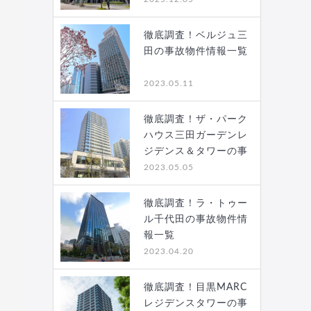
徹底調査！ベルジュ三
田の事故物件情報一覧
2023.05.11
徹底調査！ザ・パーク
ハウス三田ガーデンレ
ジデンス＆タワーの事
故…
2023.05.05
徹底調査！ラ・トゥー
ル千代田の事故物件情
報一覧
2023.04.20
徹底調査！目黒MARC
レジデンスタワーの事