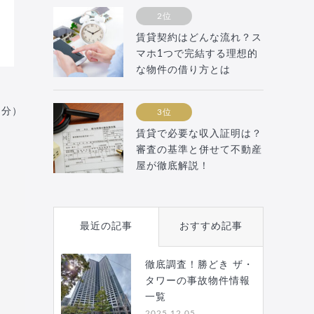
2位
賃貸契約はどんな流れ？ス
マホ1つで完結する理想的
な物件の借り方とは
月分）
3位
賃貸で必要な収入証明は？
審査の基準と併せて不動産
屋が徹底解説！
最近の記事
おすすめ記事
徹底調査！勝どき ザ・
タワーの事故物件情報
一覧
2025.12.05