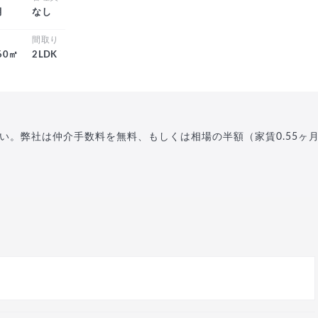
月
なし
積
間取り
.60㎡
2LDK
い。弊社は仲介手数料を無料、もしくは相場の半額（家賃0.55ヶ