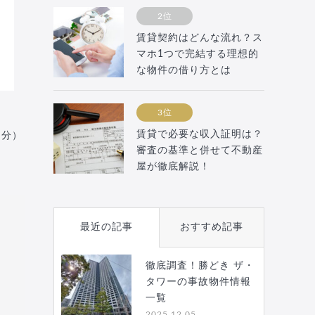
2位
賃貸契約はどんな流れ？ス
マホ1つで完結する理想的
な物件の借り方とは
3位
賃貸で必要な収入証明は？
月分）
審査の基準と併せて不動産
屋が徹底解説！
最近の記事
おすすめ記事
徹底調査！勝どき ザ・
タワーの事故物件情報
一覧
2025.12.05