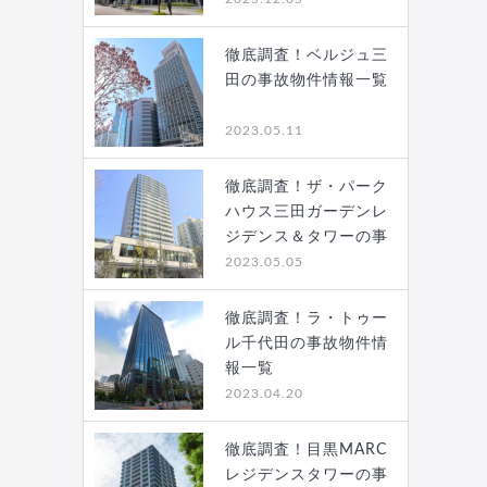
徹底調査！ベルジュ三
田の事故物件情報一覧
2023.05.11
徹底調査！ザ・パーク
ハウス三田ガーデンレ
ジデンス＆タワーの事
故…
2023.05.05
徹底調査！ラ・トゥー
ル千代田の事故物件情
報一覧
2023.04.20
徹底調査！目黒MARC
レジデンスタワーの事