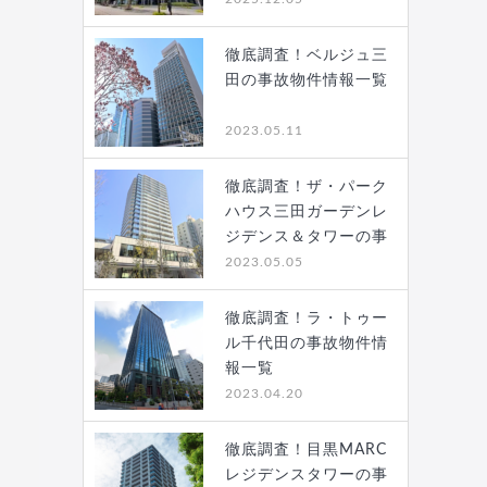
徹底調査！ベルジュ三
田の事故物件情報一覧
2023.05.11
徹底調査！ザ・パーク
ハウス三田ガーデンレ
ジデンス＆タワーの事
故…
2023.05.05
徹底調査！ラ・トゥー
ル千代田の事故物件情
報一覧
2023.04.20
徹底調査！目黒MARC
レジデンスタワーの事