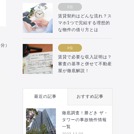
2位
賃貸契約はどんな流れ？ス
マホ1つで完結する理想的
な物件の借り方とは
月分）
3位
賃貸で必要な収入証明は？
審査の基準と併せて不動産
屋が徹底解説！
最近の記事
おすすめ記事
徹底調査！勝どき ザ・
タワーの事故物件情報
一覧
2025.12.05