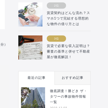
2位
賃貸契約はどんな流れ？ス
マホ1つで完結する理想的
な物件の借り方とは
3位
月分）
賃貸で必要な収入証明は？
審査の基準と併せて不動産
屋が徹底解説！
最近の記事
おすすめ記事
徹底調査！勝どき ザ・
タワーの事故物件情報
一覧
2025.12.05