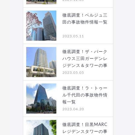
徹底調査！ベルジュ三
田の事故物件情報一覧
2023.05.11
徹底調査！ザ・パーク
ハウス三田ガーデンレ
ジデンス＆タワーの事
故…
2023.05.05
徹底調査！ラ・トゥー
ル千代田の事故物件情
報一覧
2023.04.20
徹底調査！目黒MARC
レジデンスタワーの事