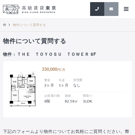
検索
物件について質問する
物件について質問する
物件 : ＴＨＥ ＴＯＹＯＳＵ ＴＯＷＥＲ 8F
330,000
円/月
敷金
礼金
管理費
2ヶ月
1ヶ月
なし
お部屋の階
面積
間取り
8階
82.58㎡
3LDK
下記のフォームより物件についてお気軽にご質問ください。弊