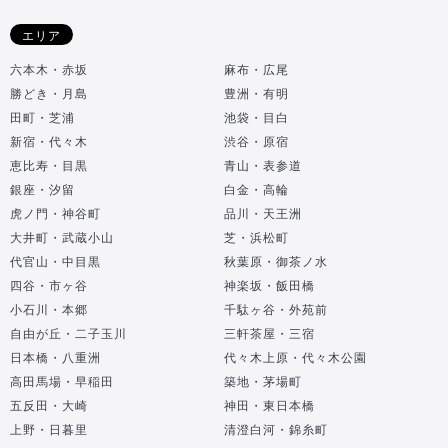
エリア
六本木・赤坂
麻布・広尾
勝どき・月島
豊洲・有明
田町・芝浦
池袋・目白
新宿・代々木
渋谷・原宿
恵比寿・目黒
青山・表参道
銀座・汐留
白金・高輪
虎ノ門・神谷町
品川・天王洲
大井町・武蔵小山
芝・浜松町
代官山・中目黒
秋葉原・御茶ノ水
四谷・市ヶ谷
神楽坂・飯田橋
小石川・本郷
千駄ヶ谷・外苑前
自由が丘・二子玉川
三軒茶屋・三宿
日本橋・八重洲
代々木上原・代々木公園
高田馬場・早稲田
築地・茅場町
五反田・大崎
神田・東日本橋
上野・日暮里
清澄白河・錦糸町