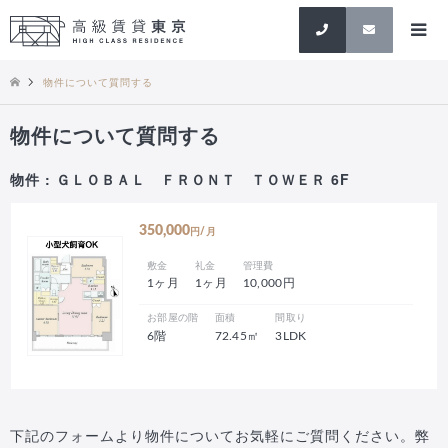
検索
物件について質問する
物件について質問する
物件 : ＧＬＯＢＡＬ ＦＲＯＮＴ ＴＯＷＥＲ 6F
350,000
円/月
敷金
礼金
管理費
1ヶ月
1ヶ月
10,000円
お部屋の階
面積
間取り
6階
72.45㎡
3LDK
下記のフォームより物件についてお気軽にご質問ください。弊