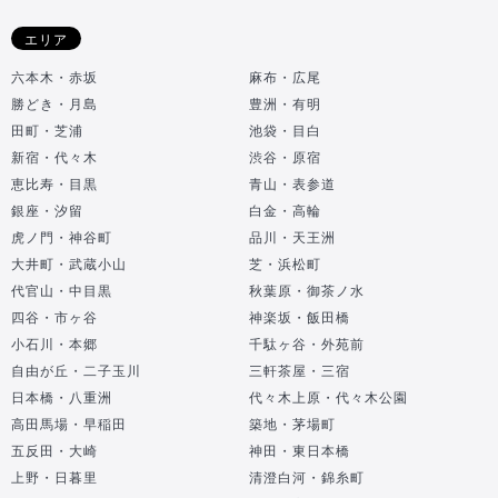
エリア
六本木・赤坂
麻布・広尾
勝どき・月島
豊洲・有明
田町・芝浦
池袋・目白
新宿・代々木
渋谷・原宿
恵比寿・目黒
青山・表参道
銀座・汐留
白金・高輪
虎ノ門・神谷町
品川・天王洲
大井町・武蔵小山
芝・浜松町
代官山・中目黒
秋葉原・御茶ノ水
四谷・市ヶ谷
神楽坂・飯田橋
小石川・本郷
千駄ヶ谷・外苑前
自由が丘・二子玉川
三軒茶屋・三宿
日本橋・八重洲
代々木上原・代々木公園
高田馬場・早稲田
築地・茅場町
五反田・大崎
神田・東日本橋
上野・日暮里
清澄白河・錦糸町