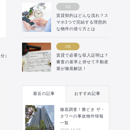
2位
賃貸契約はどんな流れ？ス
マホ1つで完結する理想的
な物件の借り方とは
3位
賃貸で必要な収入証明は？
月分）
審査の基準と併せて不動産
屋が徹底解説！
最近の記事
おすすめ記事
徹底調査！勝どき ザ・
タワーの事故物件情報
一覧
2025.12.05