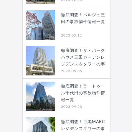
徹底調査！ベルジュ三
田の事故物件情報一覧
2023.05.11
徹底調査！ザ・パーク
ハウス三田ガーデンレ
ジデンス＆タワーの事
故…
2023.05.05
徹底調査！ラ・トゥー
ル千代田の事故物件情
報一覧
2023.04.20
徹底調査！目黒MARC
レジデンスタワーの事