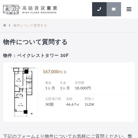
検索
物件について質問する
物件について質問する
物件 : ベイクレストタワー 30F
167,000
円/月
敷金
礼金
管理費
1ヶ月
1ヶ月
18,000円
お部屋の階
面積
間取り
30階
46.67㎡
1LDK
下記のフォームより物件についてお気軽にご質問ください。弊