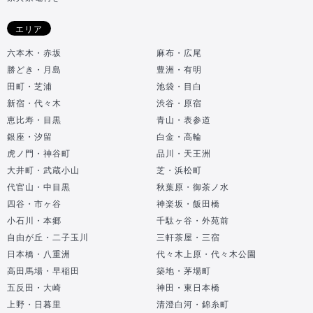
エリア
六本木・赤坂
麻布・広尾
勝どき・月島
豊洲・有明
田町・芝浦
池袋・目白
新宿・代々木
渋谷・原宿
恵比寿・目黒
青山・表参道
銀座・汐留
白金・高輪
虎ノ門・神谷町
品川・天王洲
大井町・武蔵小山
芝・浜松町
代官山・中目黒
秋葉原・御茶ノ水
四谷・市ヶ谷
神楽坂・飯田橋
小石川・本郷
千駄ヶ谷・外苑前
自由が丘・二子玉川
三軒茶屋・三宿
日本橋・八重洲
代々木上原・代々木公園
高田馬場・早稲田
築地・茅場町
五反田・大崎
神田・東日本橋
上野・日暮里
清澄白河・錦糸町