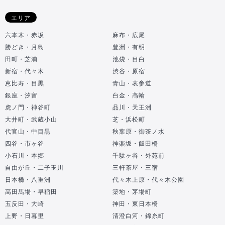
エリア
六本木・赤坂
麻布・広尾
勝どき・月島
豊洲・有明
田町・芝浦
池袋・目白
新宿・代々木
渋谷・原宿
恵比寿・目黒
青山・表参道
銀座・汐留
白金・高輪
虎ノ門・神谷町
品川・天王洲
大井町・武蔵小山
芝・浜松町
代官山・中目黒
秋葉原・御茶ノ水
四谷・市ヶ谷
神楽坂・飯田橋
小石川・本郷
千駄ヶ谷・外苑前
自由が丘・二子玉川
三軒茶屋・三宿
日本橋・八重洲
代々木上原・代々木公園
高田馬場・早稲田
築地・茅場町
五反田・大崎
神田・東日本橋
上野・日暮里
清澄白河・錦糸町