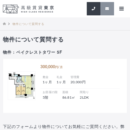
検索
物件について質問する
物件について質問する
物件 : ベイクレストタワー 5F
300,000
円/月
敷金
礼金
管理費
1ヶ月
1ヶ月
20,000円
お部屋の階
面積
間取り
5階
86.81㎡
2LDK
下記のフォームより物件についてお気軽にご質問ください。弊