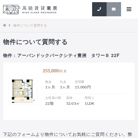
検索
物件について質問する
物件について質問する
物件 : アーバンドックパークシティ豊洲 タワーＢ 22F
255,000
円/月
敷金
礼金
管理費
1ヶ月
1ヶ月
15,000円
お部屋の階
面積
間取り
22階
52.03㎡
1LDK
下記のフォームより物件についてお気軽にご質問ください。弊