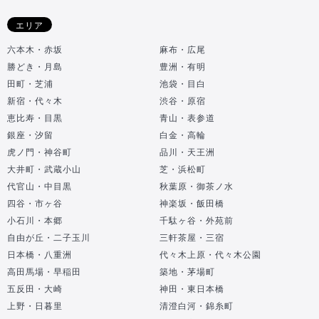
エリア
六本木・赤坂
麻布・広尾
勝どき・月島
豊洲・有明
田町・芝浦
池袋・目白
新宿・代々木
渋谷・原宿
恵比寿・目黒
青山・表参道
銀座・汐留
白金・高輪
虎ノ門・神谷町
品川・天王洲
大井町・武蔵小山
芝・浜松町
代官山・中目黒
秋葉原・御茶ノ水
四谷・市ヶ谷
神楽坂・飯田橋
小石川・本郷
千駄ヶ谷・外苑前
自由が丘・二子玉川
三軒茶屋・三宿
日本橋・八重洲
代々木上原・代々木公園
高田馬場・早稲田
築地・茅場町
五反田・大崎
神田・東日本橋
上野・日暮里
清澄白河・錦糸町