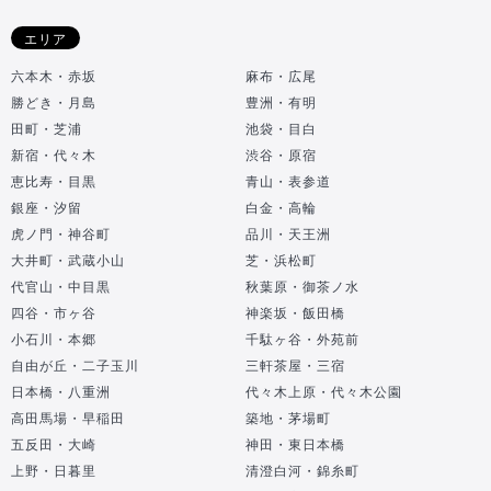
エリア
六本木・赤坂
麻布・広尾
勝どき・月島
豊洲・有明
田町・芝浦
池袋・目白
新宿・代々木
渋谷・原宿
恵比寿・目黒
青山・表参道
銀座・汐留
白金・高輪
虎ノ門・神谷町
品川・天王洲
大井町・武蔵小山
芝・浜松町
代官山・中目黒
秋葉原・御茶ノ水
四谷・市ヶ谷
神楽坂・飯田橋
小石川・本郷
千駄ヶ谷・外苑前
自由が丘・二子玉川
三軒茶屋・三宿
日本橋・八重洲
代々木上原・代々木公園
高田馬場・早稲田
築地・茅場町
五反田・大崎
神田・東日本橋
上野・日暮里
清澄白河・錦糸町