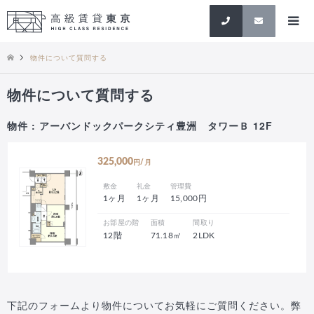
検索
物件について質問する
物件について質問する
物件 : アーバンドックパークシティ豊洲 タワーＢ 12F
325,000
円/月
敷金
礼金
管理費
1ヶ月
1ヶ月
15,000円
お部屋の階
面積
間取り
12階
71.18㎡
2LDK
下記のフォームより物件についてお気軽にご質問ください。弊