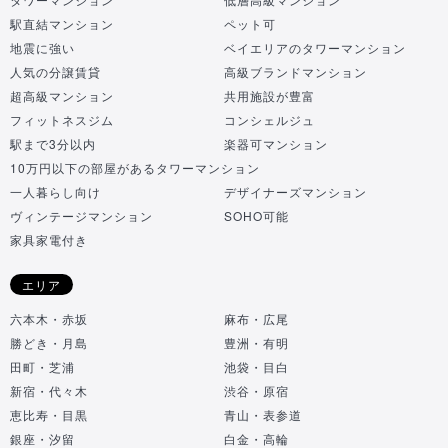
駅直結マンション
ペット可
地震に強い
ベイエリアのタワーマンション
人気の分譲賃貸
高級ブランドマンション
超高級マンション
共用施設が豊富
フィットネスジム
コンシェルジュ
駅まで3分以内
楽器可マンション
10万円以下の部屋があるタワーマンション
一人暮らし向け
デザイナーズマンション
ヴィンテージマンション
SOHO可能
家具家電付き
エリア
六本木・赤坂
麻布・広尾
勝どき・月島
豊洲・有明
田町・芝浦
池袋・目白
新宿・代々木
渋谷・原宿
恵比寿・目黒
青山・表参道
銀座・汐留
白金・高輪