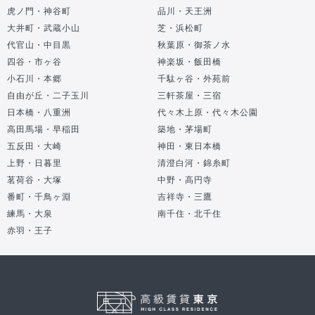
虎ノ門・神谷町
品川・天王洲
大井町・武蔵小山
芝・浜松町
代官山・中目黒
秋葉原・御茶ノ水
四谷・市ヶ谷
神楽坂・飯田橋
小石川・本郷
千駄ヶ谷・外苑前
自由が丘・二子玉川
三軒茶屋・三宿
日本橋・八重洲
代々木上原・代々木公園
高田馬場・早稲田
築地・茅場町
五反田・大崎
神田・東日本橋
上野・日暮里
清澄白河・錦糸町
茗荷谷・大塚
中野・高円寺
番町・千鳥ヶ淵
吉祥寺・三鷹
練馬・大泉
南千住・北千住
赤羽・王子