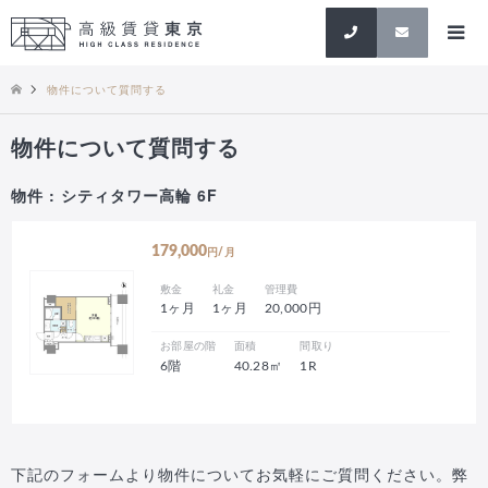
検索
物件について質問する
物件について質問する
物件 : シティタワー高輪 6F
179,000
円/月
敷金
礼金
管理費
1ヶ月
1ヶ月
20,000円
お部屋の階
面積
間取り
6階
40.28㎡
1R
下記のフォームより物件についてお気軽にご質問ください。弊