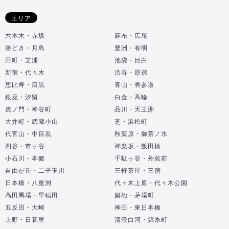
エリア
六本木・赤坂
麻布・広尾
勝どき・月島
豊洲・有明
田町・芝浦
池袋・目白
新宿・代々木
渋谷・原宿
恵比寿・目黒
青山・表参道
銀座・汐留
白金・高輪
虎ノ門・神谷町
品川・天王洲
大井町・武蔵小山
芝・浜松町
代官山・中目黒
秋葉原・御茶ノ水
四谷・市ヶ谷
神楽坂・飯田橋
小石川・本郷
千駄ヶ谷・外苑前
自由が丘・二子玉川
三軒茶屋・三宿
日本橋・八重洲
代々木上原・代々木公園
高田馬場・早稲田
築地・茅場町
五反田・大崎
神田・東日本橋
上野・日暮里
清澄白河・錦糸町