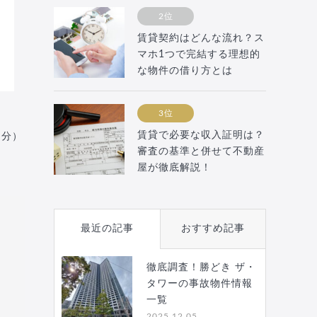
2位
賃貸契約はどんな流れ？ス
マホ1つで完結する理想的
な物件の借り方とは
3位
賃貸で必要な収入証明は？
月分）
審査の基準と併せて不動産
屋が徹底解説！
最近の記事
おすすめ記事
徹底調査！勝どき ザ・
タワーの事故物件情報
一覧
2025.12.05