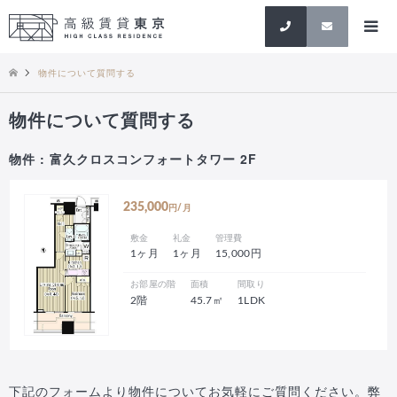
検索
物件について質問する
物件について質問する
物件 : 富久クロスコンフォートタワー 2F
235,000
円/月
敷金
礼金
管理費
1ヶ月
1ヶ月
15,000円
お部屋の階
面積
間取り
2階
45.7㎡
1LDK
下記のフォームより物件についてお気軽にご質問ください。弊