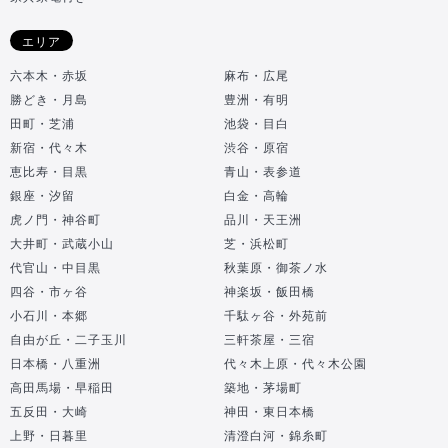
エリア
六本木・赤坂
麻布・広尾
勝どき・月島
豊洲・有明
田町・芝浦
池袋・目白
新宿・代々木
渋谷・原宿
恵比寿・目黒
青山・表参道
銀座・汐留
白金・高輪
虎ノ門・神谷町
品川・天王洲
大井町・武蔵小山
芝・浜松町
代官山・中目黒
秋葉原・御茶ノ水
四谷・市ヶ谷
神楽坂・飯田橋
小石川・本郷
千駄ヶ谷・外苑前
自由が丘・二子玉川
三軒茶屋・三宿
日本橋・八重洲
代々木上原・代々木公園
高田馬場・早稲田
築地・茅場町
五反田・大崎
神田・東日本橋
上野・日暮里
清澄白河・錦糸町