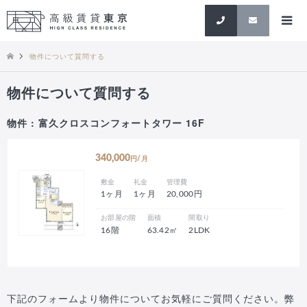
検索
物件について質問する
物件について質問する
物件 : 富久クロスコンフォートタワー 16F
340,000
円/月
敷金
礼金
管理費
1ヶ月
1ヶ月
20,000円
お部屋の階
面積
間取り
16階
63.42㎡
2LDK
下記のフォームより物件についてお気軽にご質問ください。弊