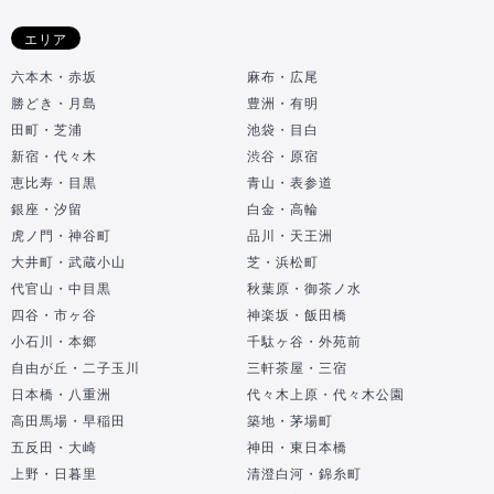
エリア
六本木・赤坂
麻布・広尾
勝どき・月島
豊洲・有明
田町・芝浦
池袋・目白
新宿・代々木
渋谷・原宿
恵比寿・目黒
青山・表参道
銀座・汐留
白金・高輪
虎ノ門・神谷町
品川・天王洲
大井町・武蔵小山
芝・浜松町
代官山・中目黒
秋葉原・御茶ノ水
四谷・市ヶ谷
神楽坂・飯田橋
小石川・本郷
千駄ヶ谷・外苑前
自由が丘・二子玉川
三軒茶屋・三宿
日本橋・八重洲
代々木上原・代々木公園
高田馬場・早稲田
築地・茅場町
五反田・大崎
神田・東日本橋
上野・日暮里
清澄白河・錦糸町