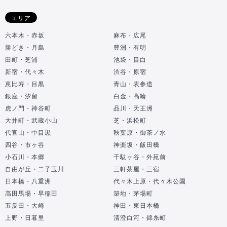
エリア
六本木・赤坂
麻布・広尾
勝どき・月島
豊洲・有明
田町・芝浦
池袋・目白
新宿・代々木
渋谷・原宿
恵比寿・目黒
青山・表参道
銀座・汐留
白金・高輪
虎ノ門・神谷町
品川・天王洲
大井町・武蔵小山
芝・浜松町
代官山・中目黒
秋葉原・御茶ノ水
四谷・市ヶ谷
神楽坂・飯田橋
小石川・本郷
千駄ヶ谷・外苑前
自由が丘・二子玉川
三軒茶屋・三宿
日本橋・八重洲
代々木上原・代々木公園
高田馬場・早稲田
築地・茅場町
五反田・大崎
神田・東日本橋
上野・日暮里
清澄白河・錦糸町