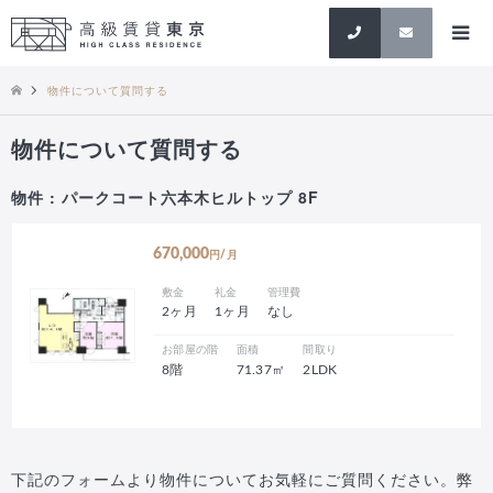
検索
物件について質問する
物件について質問する
物件 : パークコート六本木ヒルトップ 8F
670,000
円/月
敷金
礼金
管理費
2ヶ月
1ヶ月
なし
お部屋の階
面積
間取り
8階
71.37㎡
2LDK
下記のフォームより物件についてお気軽にご質問ください。弊