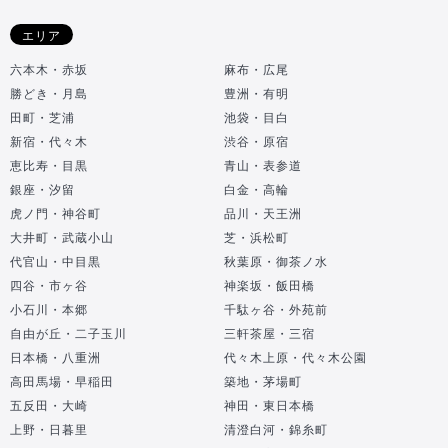
エリア
六本木・赤坂
麻布・広尾
勝どき・月島
豊洲・有明
田町・芝浦
池袋・目白
新宿・代々木
渋谷・原宿
恵比寿・目黒
青山・表参道
銀座・汐留
白金・高輪
虎ノ門・神谷町
品川・天王洲
大井町・武蔵小山
芝・浜松町
代官山・中目黒
秋葉原・御茶ノ水
四谷・市ヶ谷
神楽坂・飯田橋
小石川・本郷
千駄ヶ谷・外苑前
自由が丘・二子玉川
三軒茶屋・三宿
日本橋・八重洲
代々木上原・代々木公園
高田馬場・早稲田
築地・茅場町
五反田・大崎
神田・東日本橋
上野・日暮里
清澄白河・錦糸町