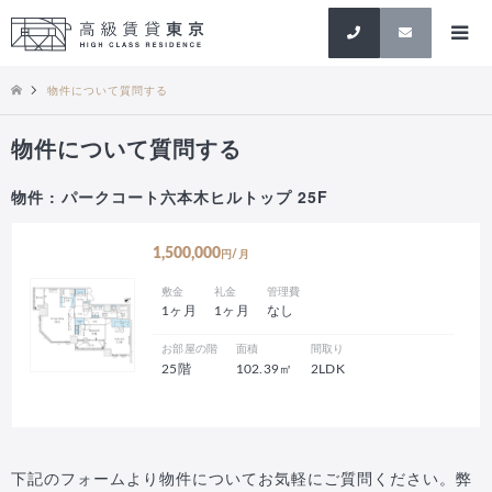
検索
物件について質問する
物件について質問する
物件 : パークコート六本木ヒルトップ 25F
1,500,000
円/月
敷金
礼金
管理費
1ヶ月
1ヶ月
なし
お部屋の階
面積
間取り
25階
102.39㎡
2LDK
下記のフォームより物件についてお気軽にご質問ください。弊