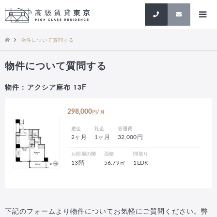
検索
物件について質問する
物件について質問する
物件 : アクシア麻布 13F
298,000
円/月
敷金
礼金
管理費
2ヶ月
1ヶ月
32,000円
お部屋の階
面積
間取り
13階
56.79㎡
1LDK
下記のフォームより物件についてお気軽にご質問ください。弊