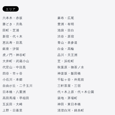
エリア
六本木・赤坂
麻布・広尾
勝どき・月島
豊洲・有明
田町・芝浦
池袋・目白
新宿・代々木
渋谷・原宿
恵比寿・目黒
青山・表参道
銀座・汐留
白金・高輪
虎ノ門・神谷町
品川・天王洲
大井町・武蔵小山
芝・浜松町
代官山・中目黒
秋葉原・御茶ノ水
四谷・市ヶ谷
神楽坂・飯田橋
小石川・本郷
千駄ヶ谷・外苑前
自由が丘・二子玉川
三軒茶屋・三宿
日本橋・八重洲
代々木上原・代々木公園
高田馬場・早稲田
築地・茅場町
五反田・大崎
神田・東日本橋
上野・日暮里
清澄白河・錦糸町