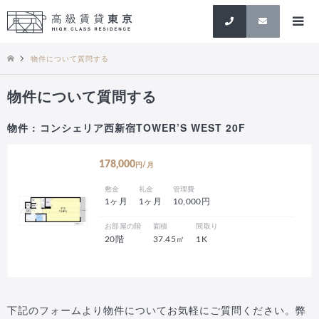
検索
物件について質問する
物件について質問する
物件 : コンシェリア西新宿TOWER’S WEST 20F
178,000
円/月
敷金
礼金
管理費
1ヶ月
1ヶ月
10,000円
お部屋の階
面積
間取り
20階
37.45㎡
1K
下記のフォームより物件についてお気軽にご質問ください。弊