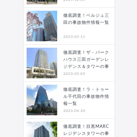
徹底調査！ベルジュ三
田の事故物件情報一覧
2023.05.11
徹底調査！ザ・パーク
ハウス三田ガーデンレ
ジデンス＆タワーの事
故…
2023.05.05
徹底調査！ラ・トゥー
ル千代田の事故物件情
報一覧
2023.04.20
徹底調査！目黒MARC
レジデンスタワーの事