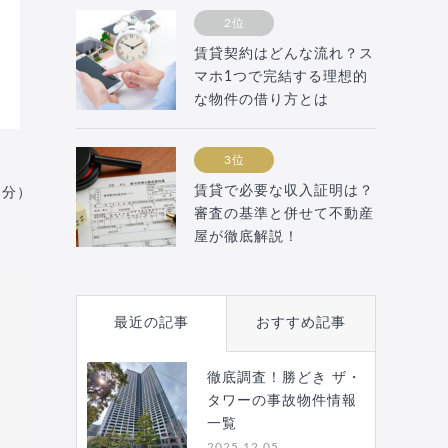
2位
賃貸契約はどんな流れ？ス
マホ1つで完結する理想的
な物件の借り方とは
3位
賃貸で必要な収入証明は？
月分）
審査の基準と併せて不動産
屋が徹底解説！
最近の記事
おすすめ記事
徹底調査！勝どき ザ・
タワーの事故物件情報
一覧
2025.12.05