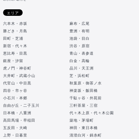
エリア
六本木・赤坂
麻布・広尾
勝どき・月島
豊洲・有明
田町・芝浦
池袋・目白
新宿・代々木
渋谷・原宿
恵比寿・目黒
青山・表参道
銀座・汐留
白金・高輪
虎ノ門・神谷町
品川・天王洲
大井町・武蔵小山
芝・浜松町
代官山・中目黒
秋葉原・御茶ノ水
四谷・市ヶ谷
神楽坂・飯田橋
小石川・本郷
千駄ヶ谷・外苑前
自由が丘・二子玉川
三軒茶屋・三宿
日本橋・八重洲
代々木上原・代々木公園
高田馬場・早稲田
築地・茅場町
五反田・大崎
神田・東日本橋
上野・日暮里
清澄白河・錦糸町