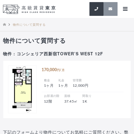
検索
物件について質問する
物件について質問する
物件 : コンシェリア西新宿TOWER’S WEST 12F
170,000
円/月
敷金
礼金
管理費
1ヶ月
1ヶ月
12,000円
お部屋の階
面積
間取り
12階
37.45㎡
1K
下記のフォームより物件についてお気軽にご質問ください。弊