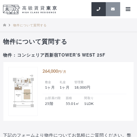
検索
物件について質問する
物件について質問する
物件 : コンシェリア西新宿TOWER’S WEST 25F
264,000
円/月
敷金
礼金
管理費
1ヶ月
1ヶ月
18,000円
お部屋の階
面積
間取り
25階
55.01㎡
1LDK
下記のフォームより物件についてお気軽にご質問ください。弊