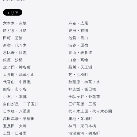
エリア
六本木・赤坂
麻布・広尾
勝どき・月島
豊洲・有明
田町・芝浦
池袋・目白
新宿・代々木
渋谷・原宿
恵比寿・目黒
青山・表参道
銀座・汐留
白金・高輪
虎ノ門・神谷町
品川・天王洲
大井町・武蔵小山
芝・浜松町
代官山・中目黒
秋葉原・御茶ノ水
四谷・市ヶ谷
神楽坂・飯田橋
小石川・本郷
千駄ヶ谷・外苑前
自由が丘・二子玉川
三軒茶屋・三宿
日本橋・八重洲
代々木上原・代々木公園
高田馬場・早稲田
築地・茅場町
五反田・大崎
神田・東日本橋
上野・日暮里
清澄白河・錦糸町