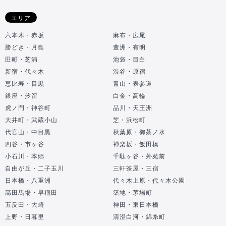
エリア
六本木・赤坂
麻布・広尾
勝どき・月島
豊洲・有明
田町・芝浦
池袋・目白
新宿・代々木
渋谷・原宿
恵比寿・目黒
青山・表参道
銀座・汐留
白金・高輪
虎ノ門・神谷町
品川・天王洲
大井町・武蔵小山
芝・浜松町
代官山・中目黒
秋葉原・御茶ノ水
四谷・市ヶ谷
神楽坂・飯田橋
小石川・本郷
千駄ヶ谷・外苑前
自由が丘・二子玉川
三軒茶屋・三宿
日本橋・八重洲
代々木上原・代々木公園
高田馬場・早稲田
築地・茅場町
五反田・大崎
神田・東日本橋
上野・日暮里
清澄白河・錦糸町