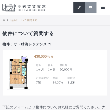
検索
物件について質問する
物件について質問する
物件 : ザ・晴海レジデンス 7F
430,000
円/月
敷金
礼金
管理費
1ヶ月
1ヶ月
20,000円
お部屋の階
面積
間取り
7階
94.37㎡
3LDK
下記のフォームより物件についてお気軽にご質問ください。弊