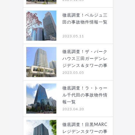
徹底調査！ベルジュ三
田の事故物件情報一覧
2023.05.11
徹底調査！ザ・パーク
ハウス三田ガーデンレ
ジデンス＆タワーの事
故…
2023.05.05
徹底調査！ラ・トゥー
ル千代田の事故物件情
報一覧
2023.04.20
徹底調査！目黒MARC
レジデンスタワーの事