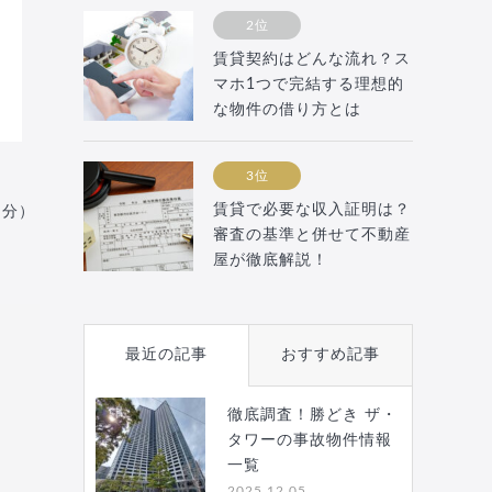
2位
賃貸契約はどんな流れ？ス
マホ1つで完結する理想的
な物件の借り方とは
3位
賃貸で必要な収入証明は？
月分）
審査の基準と併せて不動産
屋が徹底解説！
最近の記事
おすすめ記事
徹底調査！勝どき ザ・
タワーの事故物件情報
一覧
2025.12.05