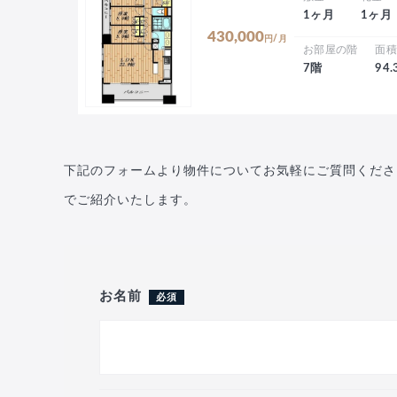
1ヶ月
1ヶ月
430,000
円/月
お部屋の階
面
7階
94
下記のフォームより物件についてお気軽にご質問くださ
でご紹介いたします。
お名前
必須