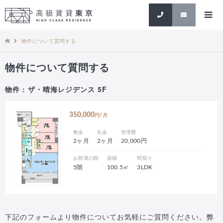
検索
物件について質問する
物件について質問する
物件 : ザ・晴海レジデンス 5F
350,000
円/月
敷金
礼金
管理費
2ヶ月
2ヶ月
20,000円
お部屋の階
面積
間取り
5階
100.5㎡
3LDK
下記のフォームより物件についてお気軽にご質問ください。弊