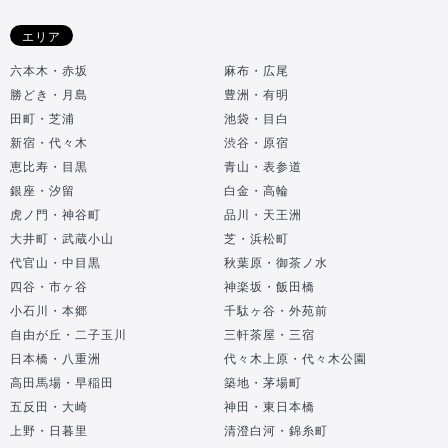
エリア
六本木・赤坂
麻布・広尾
勝どき・月島
豊洲・有明
田町・芝浦
池袋・目白
新宿・代々木
渋谷・原宿
恵比寿・目黒
青山・表参道
銀座・汐留
白金・高輪
虎ノ門・神谷町
品川・天王洲
大井町・武蔵小山
芝・浜松町
代官山・中目黒
秋葉原・御茶ノ水
四谷・市ヶ谷
神楽坂・飯田橋
小石川・本郷
千駄ヶ谷・外苑前
自由が丘・二子玉川
三軒茶屋・三宿
日本橋・八重洲
代々木上原・代々木公園
高田馬場・早稲田
築地・茅場町
五反田・大崎
神田・東日本橋
上野・日暮里
清澄白河・錦糸町