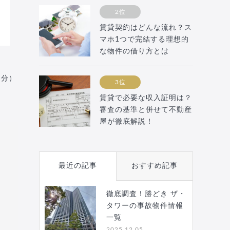
2位
賃貸契約はどんな流れ？ス
マホ1つで完結する理想的
な物件の借り方とは
月分）
3位
賃貸で必要な収入証明は？
審査の基準と併せて不動産
屋が徹底解説！
最近の記事
おすすめ記事
徹底調査！勝どき ザ・
タワーの事故物件情報
一覧
2025.12.05