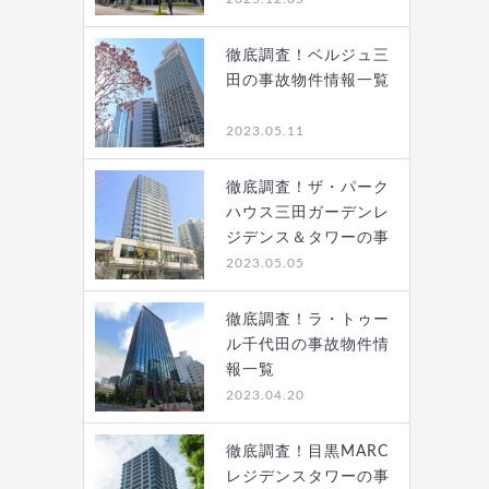
徹底調査！ベルジュ三
田の事故物件情報一覧
2023.05.11
徹底調査！ザ・パーク
ハウス三田ガーデンレ
ジデンス＆タワーの事
故…
2023.05.05
徹底調査！ラ・トゥー
ル千代田の事故物件情
報一覧
2023.04.20
徹底調査！目黒MARC
レジデンスタワーの事