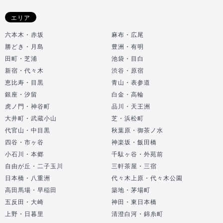
エリア
六本木・赤坂
麻布・広尾
勝どき・月島
豊洲・有明
田町・芝浦
池袋・目白
新宿・代々木
渋谷・原宿
恵比寿・目黒
青山・表参道
銀座・汐留
白金・高輪
虎ノ門・神谷町
品川・天王洲
大井町・武蔵小山
芝・浜松町
代官山・中目黒
秋葉原・御茶ノ水
四谷・市ヶ谷
神楽坂・飯田橋
小石川・本郷
千駄ヶ谷・外苑前
自由が丘・二子玉川
三軒茶屋・三宿
日本橋・八重洲
代々木上原・代々木公園
高田馬場・早稲田
築地・茅場町
五反田・大崎
神田・東日本橋
上野・日暮里
清澄白河・錦糸町