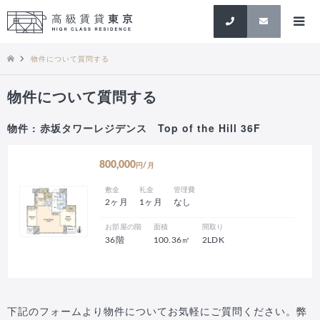
検索
物件について質問する
物件について質問する
物件 : 赤坂タワーレジデンス Top of the Hill 36F
800,000
円/月
敷金
礼金
管理費
2ヶ月
1ヶ月
なし
お部屋の階
面積
間取り
36階
100.36㎡
2LDK
下記のフォームより物件についてお気軽にご質問ください。弊