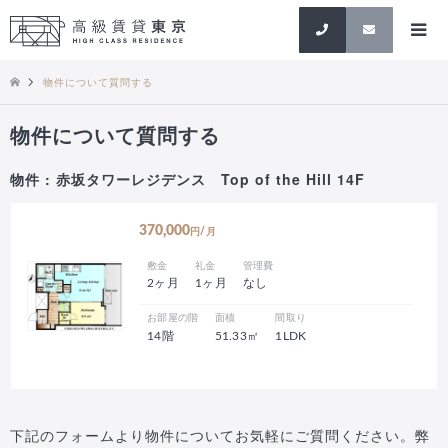
検索
物件について質問する
物件について質問する
物件 : 赤坂タワーレジデンス Top of the Hill 14F
370,000
円/月
敷金
礼金
管理費
2ヶ月
1ヶ月
なし
お部屋の階
面積
間取り
14階
51.33㎡
1LDK
下記のフォームより物件についてお気軽にご質問ください。弊