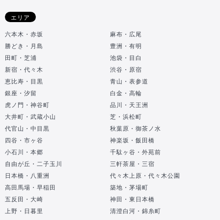
エリア
六本木・赤坂
麻布・広尾
勝どき・月島
豊洲・有明
田町・芝浦
池袋・目白
新宿・代々木
渋谷・原宿
恵比寿・目黒
青山・表参道
銀座・汐留
白金・高輪
虎ノ門・神谷町
品川・天王洲
大井町・武蔵小山
芝・浜松町
代官山・中目黒
秋葉原・御茶ノ水
四谷・市ヶ谷
神楽坂・飯田橋
小石川・本郷
千駄ヶ谷・外苑前
自由が丘・二子玉川
三軒茶屋・三宿
日本橋・八重洲
代々木上原・代々木公園
高田馬場・早稲田
築地・茅場町
五反田・大崎
神田・東日本橋
上野・日暮里
清澄白河・錦糸町