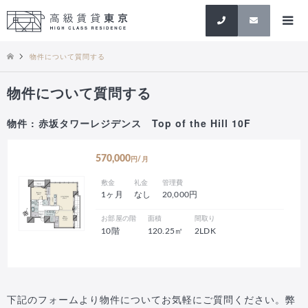
検索
物件について質問する
物件について質問する
物件 : 赤坂タワーレジデンス Top of the Hill 10F
570,000
円/月
敷金
礼金
管理費
1ヶ月
なし
20,000円
お部屋の階
面積
間取り
10階
120.25㎡
2LDK
下記のフォームより物件についてお気軽にご質問ください。弊