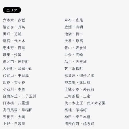
エリア
六本木・赤坂
麻布・広尾
勝どき・月島
豊洲・有明
田町・芝浦
池袋・目白
新宿・代々木
渋谷・原宿
恵比寿・目黒
青山・表参道
銀座・汐留
白金・高輪
虎ノ門・神谷町
品川・天王洲
大井町・武蔵小山
芝・浜松町
代官山・中目黒
秋葉原・御茶ノ水
四谷・市ヶ谷
神楽坂・飯田橋
小石川・本郷
千駄ヶ谷・外苑前
自由が丘・二子玉川
三軒茶屋・三宿
日本橋・八重洲
代々木上原・代々木公園
高田馬場・早稲田
築地・茅場町
五反田・大崎
神田・東日本橋
上野・日暮里
清澄白河・錦糸町