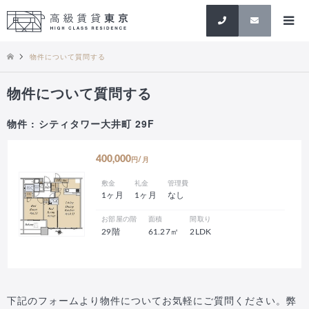
検索
物件について質問する
物件について質問する
物件 : シティタワー大井町 29F
400,000
円/月
敷金
礼金
管理費
1ヶ月
1ヶ月
なし
お部屋の階
面積
間取り
29階
61.27㎡
2LDK
下記のフォームより物件についてお気軽にご質問ください。弊