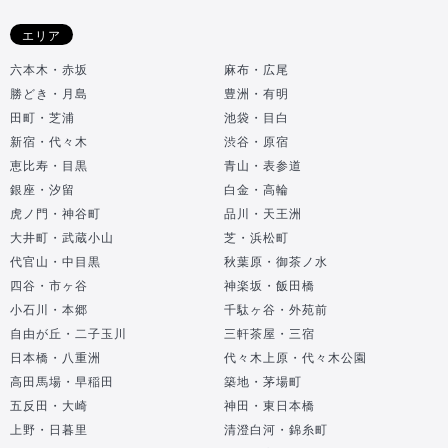
エリア
六本木・赤坂
麻布・広尾
勝どき・月島
豊洲・有明
田町・芝浦
池袋・目白
新宿・代々木
渋谷・原宿
恵比寿・目黒
青山・表参道
銀座・汐留
白金・高輪
虎ノ門・神谷町
品川・天王洲
大井町・武蔵小山
芝・浜松町
代官山・中目黒
秋葉原・御茶ノ水
四谷・市ヶ谷
神楽坂・飯田橋
小石川・本郷
千駄ヶ谷・外苑前
自由が丘・二子玉川
三軒茶屋・三宿
日本橋・八重洲
代々木上原・代々木公園
高田馬場・早稲田
築地・茅場町
五反田・大崎
神田・東日本橋
上野・日暮里
清澄白河・錦糸町