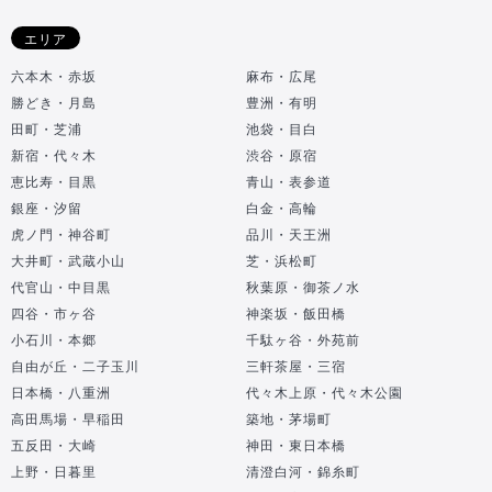
エリア
六本木・赤坂
麻布・広尾
勝どき・月島
豊洲・有明
田町・芝浦
池袋・目白
新宿・代々木
渋谷・原宿
恵比寿・目黒
青山・表参道
銀座・汐留
白金・高輪
虎ノ門・神谷町
品川・天王洲
大井町・武蔵小山
芝・浜松町
代官山・中目黒
秋葉原・御茶ノ水
四谷・市ヶ谷
神楽坂・飯田橋
小石川・本郷
千駄ヶ谷・外苑前
自由が丘・二子玉川
三軒茶屋・三宿
日本橋・八重洲
代々木上原・代々木公園
高田馬場・早稲田
築地・茅場町
五反田・大崎
神田・東日本橋
上野・日暮里
清澄白河・錦糸町