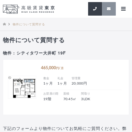
検索
物件について質問する
物件について質問する
物件 : シティタワー大井町 19F
465,000
円/月
敷金
礼金
管理費
1ヶ月
1ヶ月
20,000円
お部屋の階
面積
間取り
19階
70.45㎡
3LDK
下記のフォームより物件についてお気軽にご質問ください。弊