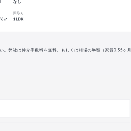
月
なし
積
間取り
.76㎡
1LDK
い。弊社は仲介手数料を無料、もしくは相場の半額（家賃0.55ヶ