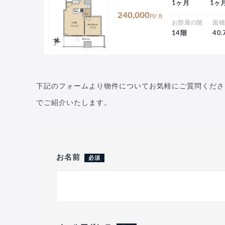
1ヶ月
1ヶ
240,000
円/月
お部屋の階
面
14階
40
下記のフォームより物件についてお気軽にご質問くださ
でご紹介いたします。
お名前
必須