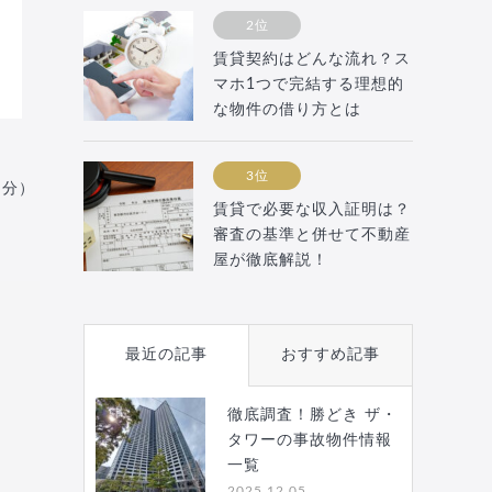
2位
賃貸契約はどんな流れ？ス
マホ1つで完結する理想的
な物件の借り方とは
3位
月分）
賃貸で必要な収入証明は？
審査の基準と併せて不動産
屋が徹底解説！
最近の記事
おすすめ記事
徹底調査！勝どき ザ・
タワーの事故物件情報
一覧
2025.12.05