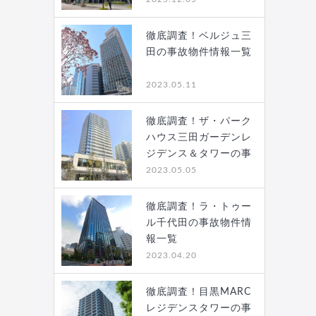
徹底調査！ベルジュ三
田の事故物件情報一覧
2023.05.11
徹底調査！ザ・パーク
ハウス三田ガーデンレ
ジデンス＆タワーの事
故…
2023.05.05
徹底調査！ラ・トゥー
ル千代田の事故物件情
報一覧
2023.04.20
徹底調査！目黒MARC
レジデンスタワーの事