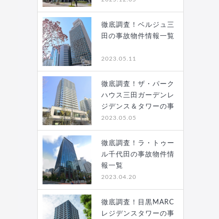
徹底調査！ベルジュ三
田の事故物件情報一覧
2023.05.11
徹底調査！ザ・パーク
ハウス三田ガーデンレ
ジデンス＆タワーの事
故…
2023.05.05
徹底調査！ラ・トゥー
ル千代田の事故物件情
報一覧
2023.04.20
徹底調査！目黒MARC
レジデンスタワーの事