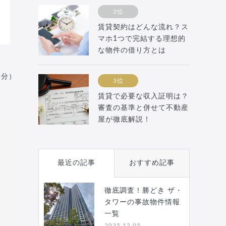
2位
賃貸契約はどんな流れ？ス
マホ1つで完結する理想的
な物件の借り方とは
月分）
3位
賃貸で必要な収入証明は？
審査の基準と併せて不動産
屋が徹底解説！
最近の記事
おすすめ記事
徹底調査！勝どき ザ・
タワーの事故物件情報
一覧
2025.12.05