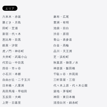
エリア
六本木・赤坂
麻布・広尾
勝どき・月島
豊洲・有明
田町・芝浦
池袋・目白
新宿・代々木
渋谷・原宿
恵比寿・目黒
青山・表参道
銀座・汐留
白金・高輪
虎ノ門・神谷町
品川・天王洲
大井町・武蔵小山
芝・浜松町
代官山・中目黒
秋葉原・御茶ノ水
四谷・市ヶ谷
神楽坂・飯田橋
小石川・本郷
千駄ヶ谷・外苑前
自由が丘・二子玉川
三軒茶屋・三宿
日本橋・八重洲
代々木上原・代々木公園
高田馬場・早稲田
築地・茅場町
五反田・大崎
神田・東日本橋
上野・日暮里
清澄白河・錦糸町