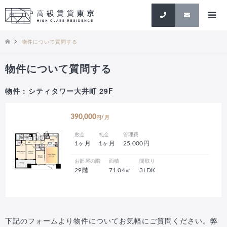
検索
物件について質問する
物件について質問する
物件 : シティタワー大井町 29F
390,000
円/月
敷金
礼金
管理費
1ヶ月
1ヶ月
25,000円
お部屋の階
面積
間取り
29階
71.04㎡
3LDK
下記のフォームより物件についてお気軽にご質問ください。弊