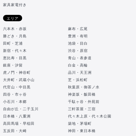
家具家電付き
エリア
六本木・赤坂
麻布・広尾
勝どき・月島
豊洲・有明
田町・芝浦
池袋・目白
新宿・代々木
渋谷・原宿
恵比寿・目黒
青山・表参道
銀座・汐留
白金・高輪
虎ノ門・神谷町
品川・天王洲
大井町・武蔵小山
芝・浜松町
代官山・中目黒
秋葉原・御茶ノ水
四谷・市ヶ谷
神楽坂・飯田橋
小石川・本郷
千駄ヶ谷・外苑前
自由が丘・二子玉川
三軒茶屋・三宿
日本橋・八重洲
代々木上原・代々木公園
高田馬場・早稲田
築地・茅場町
五反田・大崎
神田・東日本橋