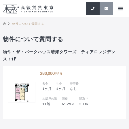
検索
物件について質問する
物件について質問する
物件 : ザ・パークハウス晴海タワーズ ティアロレジデン
ス 11F
280,000
円/月
敷金
礼金
管理費
1ヶ月
1ヶ月
なし
お部屋の階
面積
間取り
11階
61.25㎡
2LDK