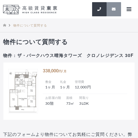
検索
物件について質問する
物件について質問する
物件 : ザ・パークハウス晴海タワーズ クロノレジデンス 30F
338,000
円/月
敷金
礼金
管理費
1ヶ月
1ヶ月
12,000円
お部屋の階
面積
間取り
30階
73㎡
3LDK
下記のフォームより物件についてお気軽にご質問ください。弊