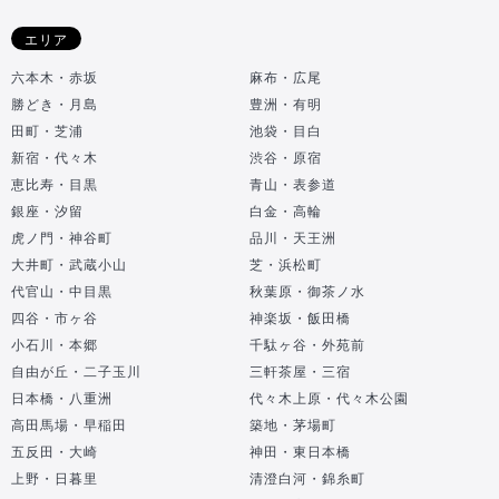
エリア
六本木・赤坂
麻布・広尾
勝どき・月島
豊洲・有明
田町・芝浦
池袋・目白
新宿・代々木
渋谷・原宿
恵比寿・目黒
青山・表参道
銀座・汐留
白金・高輪
虎ノ門・神谷町
品川・天王洲
大井町・武蔵小山
芝・浜松町
代官山・中目黒
秋葉原・御茶ノ水
四谷・市ヶ谷
神楽坂・飯田橋
小石川・本郷
千駄ヶ谷・外苑前
自由が丘・二子玉川
三軒茶屋・三宿
日本橋・八重洲
代々木上原・代々木公園
高田馬場・早稲田
築地・茅場町
五反田・大崎
神田・東日本橋
上野・日暮里
清澄白河・錦糸町