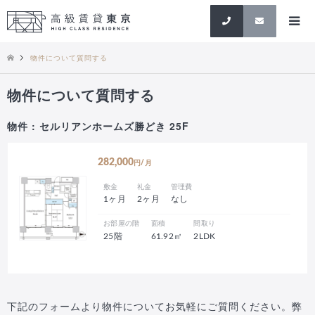
検索
物件について質問する
物件について質問する
物件 : セルリアンホームズ勝どき 25F
282,000
円/月
敷金
礼金
管理費
1ヶ月
2ヶ月
なし
お部屋の階
面積
間取り
25階
61.92㎡
2LDK
下記のフォームより物件についてお気軽にご質問ください。弊