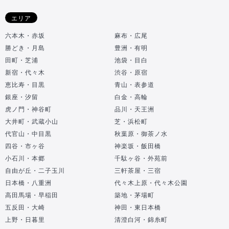
エリア
六本木・赤坂
麻布・広尾
勝どき・月島
豊洲・有明
田町・芝浦
池袋・目白
新宿・代々木
渋谷・原宿
恵比寿・目黒
青山・表参道
銀座・汐留
白金・高輪
虎ノ門・神谷町
品川・天王洲
大井町・武蔵小山
芝・浜松町
代官山・中目黒
秋葉原・御茶ノ水
四谷・市ヶ谷
神楽坂・飯田橋
小石川・本郷
千駄ヶ谷・外苑前
自由が丘・二子玉川
三軒茶屋・三宿
日本橋・八重洲
代々木上原・代々木公園
高田馬場・早稲田
築地・茅場町
五反田・大崎
神田・東日本橋
上野・日暮里
清澄白河・錦糸町