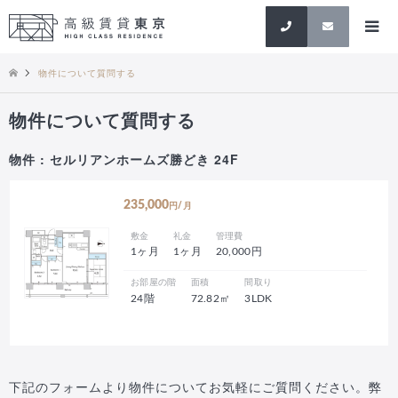
検索
物件について質問する
物件について質問する
物件 : セルリアンホームズ勝どき 24F
235,000
円/月
敷金
礼金
管理費
1ヶ月
1ヶ月
20,000円
お部屋の階
面積
間取り
24階
72.82㎡
3LDK
下記のフォームより物件についてお気軽にご質問ください。弊