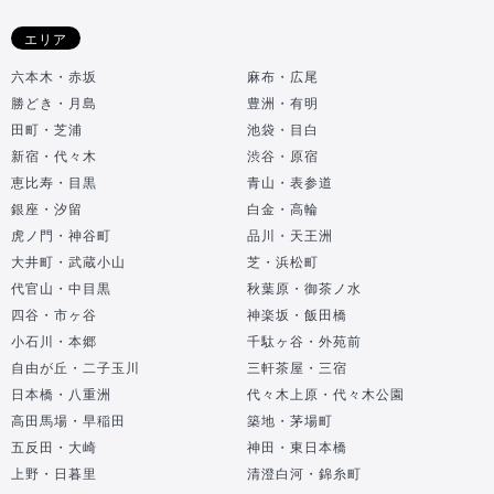
エリア
六本木・赤坂
麻布・広尾
勝どき・月島
豊洲・有明
田町・芝浦
池袋・目白
新宿・代々木
渋谷・原宿
恵比寿・目黒
青山・表参道
銀座・汐留
白金・高輪
虎ノ門・神谷町
品川・天王洲
大井町・武蔵小山
芝・浜松町
代官山・中目黒
秋葉原・御茶ノ水
四谷・市ヶ谷
神楽坂・飯田橋
小石川・本郷
千駄ヶ谷・外苑前
自由が丘・二子玉川
三軒茶屋・三宿
日本橋・八重洲
代々木上原・代々木公園
高田馬場・早稲田
築地・茅場町
五反田・大崎
神田・東日本橋
上野・日暮里
清澄白河・錦糸町