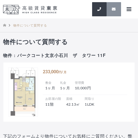
検索
物件について質問する
物件について質問する
物件 : パークコート文京小石川 ザ タワー 11F
233,000
円/月
敷金
礼金
管理費
1ヶ月
1ヶ月
10,000円
お部屋の階
面積
間取り
11階
42.13㎡
1LDK
下記のフォームより物件についてお気軽にご質問ください。弊