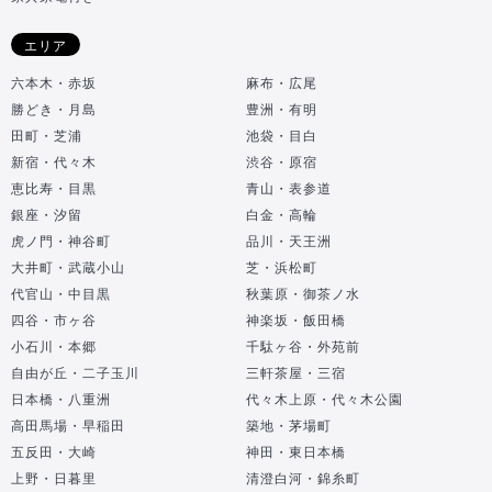
エリア
六本木・赤坂
麻布・広尾
勝どき・月島
豊洲・有明
田町・芝浦
池袋・目白
新宿・代々木
渋谷・原宿
恵比寿・目黒
青山・表参道
銀座・汐留
白金・高輪
虎ノ門・神谷町
品川・天王洲
大井町・武蔵小山
芝・浜松町
代官山・中目黒
秋葉原・御茶ノ水
四谷・市ヶ谷
神楽坂・飯田橋
小石川・本郷
千駄ヶ谷・外苑前
自由が丘・二子玉川
三軒茶屋・三宿
日本橋・八重洲
代々木上原・代々木公園
高田馬場・早稲田
築地・茅場町
五反田・大崎
神田・東日本橋
上野・日暮里
清澄白河・錦糸町