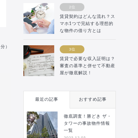
2位
賃貸契約はどんな流れ？ス
マホ1つで完結する理想的
な物件の借り方とは
月分）
3位
賃貸で必要な収入証明は？
審査の基準と併せて不動産
屋が徹底解説！
最近の記事
おすすめ記事
徹底調査！勝どき ザ・
タワーの事故物件情報
一覧
2025.12.05