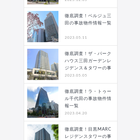
徹底調査！ベルジュ三
田の事故物件情報一覧
2023.05.11
徹底調査！ザ・パーク
ハウス三田ガーデンレ
ジデンス＆タワーの事
故…
2023.05.05
徹底調査！ラ・トゥー
ル千代田の事故物件情
報一覧
2023.04.20
徹底調査！目黒MARC
レジデンスタワーの事