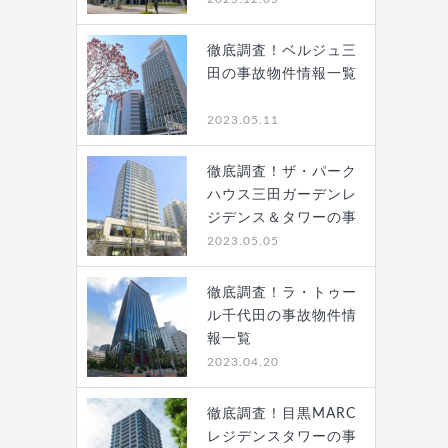
徹底調査！ベルジュ三
田の事故物件情報一覧
2023.05.11
徹底調査！ザ・パーク
ハウス三田ガーデンレ
ジデンス＆タワーの事
故…
2023.05.05
徹底調査！ラ・トゥー
ル千代田の事故物件情
報一覧
2023.04.20
徹底調査！目黒MARC
レジデンスタワーの事