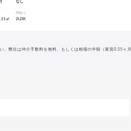
月
なし
積
間取り
2.51㎡
2LDK
い。弊社は仲介手数料を無料、もしくは相場の半額（家賃0.55ヶ