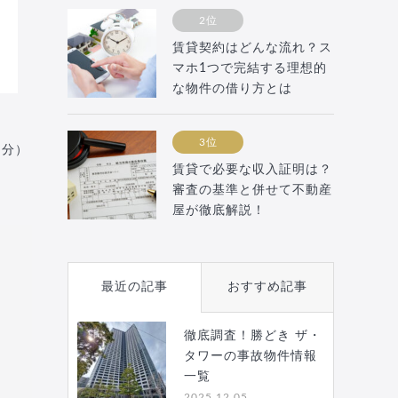
2位
賃貸契約はどんな流れ？ス
マホ1つで完結する理想的
な物件の借り方とは
3位
月分）
賃貸で必要な収入証明は？
審査の基準と併せて不動産
屋が徹底解説！
最近の記事
おすすめ記事
徹底調査！勝どき ザ・
タワーの事故物件情報
一覧
2025.12.05