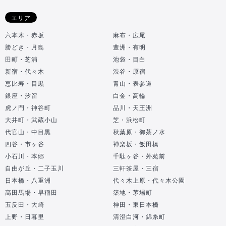
エリア
六本木・赤坂
麻布・広尾
勝どき・月島
豊洲・有明
田町・芝浦
池袋・目白
新宿・代々木
渋谷・原宿
恵比寿・目黒
青山・表参道
銀座・汐留
白金・高輪
虎ノ門・神谷町
品川・天王洲
大井町・武蔵小山
芝・浜松町
代官山・中目黒
秋葉原・御茶ノ水
四谷・市ヶ谷
神楽坂・飯田橋
小石川・本郷
千駄ヶ谷・外苑前
自由が丘・二子玉川
三軒茶屋・三宿
日本橋・八重洲
代々木上原・代々木公園
高田馬場・早稲田
築地・茅場町
五反田・大崎
神田・東日本橋
上野・日暮里
清澄白河・錦糸町