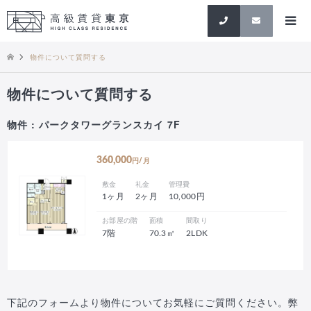
検索
物件について質問する
物件について質問する
物件 : パークタワーグランスカイ 7F
360,000
円/月
敷金
礼金
管理費
1ヶ月
2ヶ月
10,000円
お部屋の階
面積
間取り
7階
70.3㎡
2LDK
下記のフォームより物件についてお気軽にご質問ください。弊