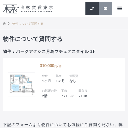
検索
物件について質問する
物件について質問する
物件 : パークアクシス月島マチュアスタイル 2F
310,000
円/月
敷金
礼金
管理費
1ヶ月
1ヶ月
なし
お部屋の階
面積
間取り
2階
57.03㎡
2LDK
下記のフォームより物件についてお気軽にご質問ください。弊