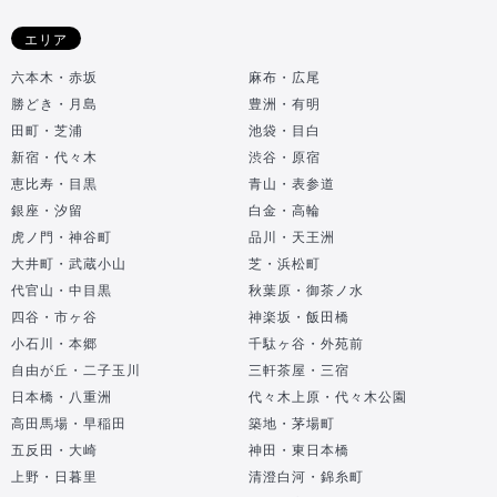
エリア
六本木・赤坂
麻布・広尾
勝どき・月島
豊洲・有明
田町・芝浦
池袋・目白
新宿・代々木
渋谷・原宿
恵比寿・目黒
青山・表参道
銀座・汐留
白金・高輪
虎ノ門・神谷町
品川・天王洲
大井町・武蔵小山
芝・浜松町
代官山・中目黒
秋葉原・御茶ノ水
四谷・市ヶ谷
神楽坂・飯田橋
小石川・本郷
千駄ヶ谷・外苑前
自由が丘・二子玉川
三軒茶屋・三宿
日本橋・八重洲
代々木上原・代々木公園
高田馬場・早稲田
築地・茅場町
五反田・大崎
神田・東日本橋
上野・日暮里
清澄白河・錦糸町