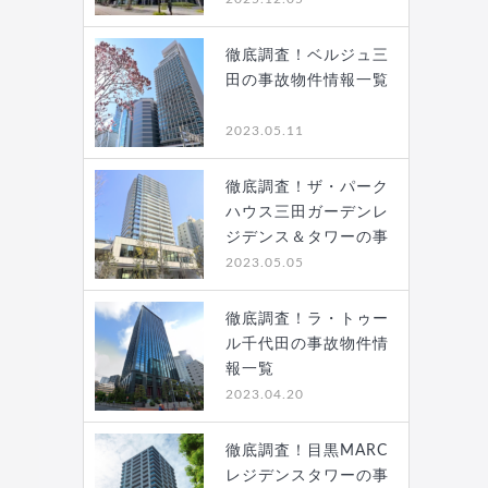
徹底調査！ベルジュ三
田の事故物件情報一覧
2023.05.11
徹底調査！ザ・パーク
ハウス三田ガーデンレ
ジデンス＆タワーの事
故…
2023.05.05
徹底調査！ラ・トゥー
ル千代田の事故物件情
報一覧
2023.04.20
徹底調査！目黒MARC
レジデンスタワーの事