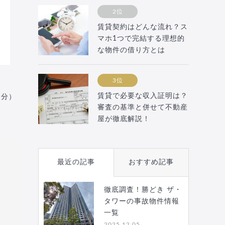
2位
賃貸契約はどんな流れ？ス
マホ1つで完結する理想的
な物件の借り方とは
3位
賃貸で必要な収入証明は？
月分）
審査の基準と併せて不動産
屋が徹底解説！
最近の記事
おすすめ記事
徹底調査！勝どき ザ・
タワーの事故物件情報
一覧
2025.12.05